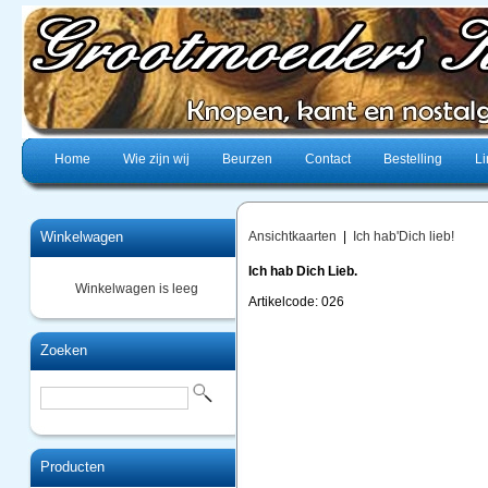
Home
Wie zijn wij
Beurzen
Contact
Bestelling
Li
Winkelwagen
Ansichtkaarten
|
Ich hab'Dich lieb!
Ich hab Dich Lieb.
Winkelwagen is leeg
Artikelcode: 026
Zoeken
Producten