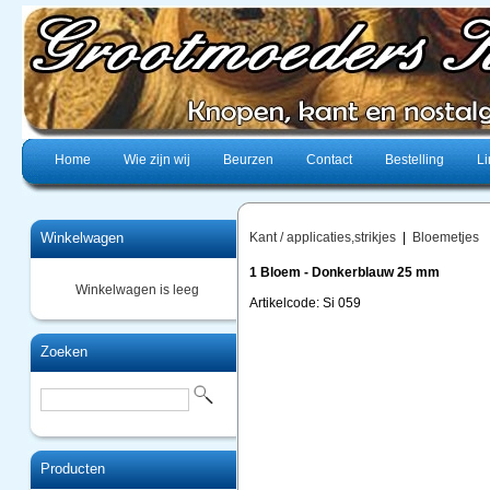
Home
Wie zijn wij
Beurzen
Contact
Bestelling
Li
Winkelwagen
Kant / applicaties,strikjes
|
Bloemetjes
1 Bloem - Donkerblauw 25 mm
Winkelwagen is leeg
Artikelcode: Si 059
Zoeken
Producten