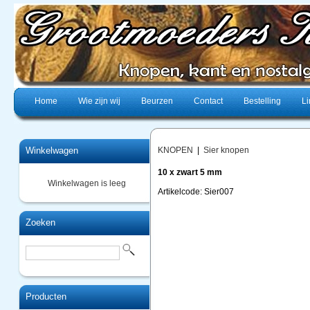
Home
Wie zijn wij
Beurzen
Contact
Bestelling
Li
Winkelwagen
KNOPEN
|
Sier knopen
10 x zwart 5 mm
Winkelwagen is leeg
Artikelcode: Sier007
Zoeken
Producten