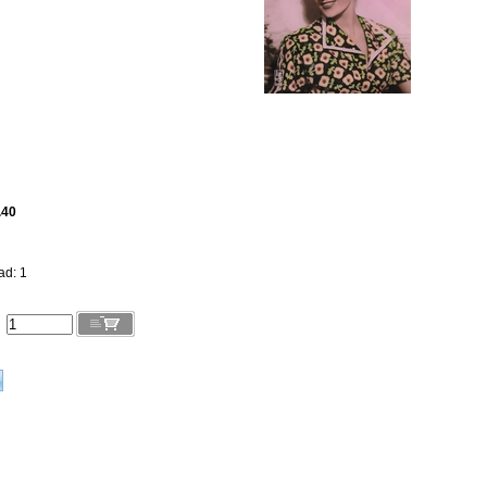
.40
ad: 1
l