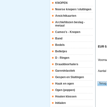
KNOPEN
Noorse knopen / sluitingen
Ansichtkaarten
Archiefdozen beslag -
metaal
Cameo's - Knopen
Band
Bedels
EUR 0
Belletjes
D - Ringen
Voorra
Draaddoorhalers
Garen/elastiek
Aanta
Gespen en Sluitingen
Haak en ogen
Ogen (poppen)
Houten klossen
Initialen