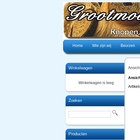
Home
Wie zijn wij
Beurzen
Winkelwagen
Ansich
Ansich
Winkelwagen is leeg
Artike
Zoeken
Producten