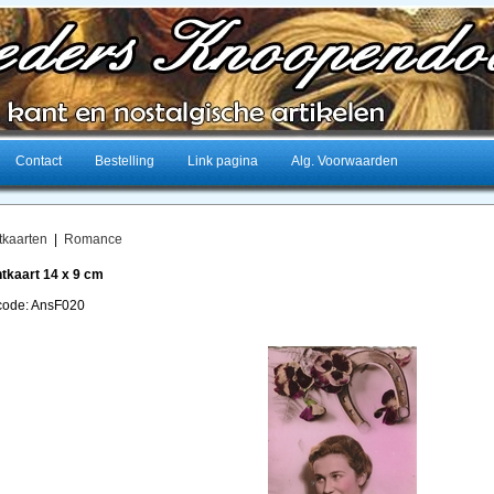
Contact
Bestelling
Link pagina
Alg. Voorwaarden
tkaarten
|
Romance
tkaart 14 x 9 cm
lcode: AnsF020