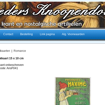
Contact
Bestelling
Link pagina
Alg. Voorwaarden
tkaarten
|
Romance
tkaart 15 x 10 cm
kant onbeschreven
lcode: AnsF041