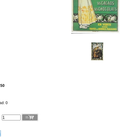
.50
ad: 0
l