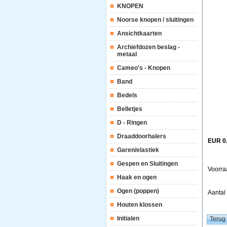
KNOPEN
Noorse knopen / sluitingen
Ansichtkaarten
Archiefdozen beslag -
metaal
Cameo's - Knopen
Band
Bedels
Belletjes
D - Ringen
Draaddoorhalers
EUR 0
Garen/elastiek
Gespen en Sluitingen
Voorra
Haak en ogen
Ogen (poppen)
Aanta
Houten klossen
Initialen