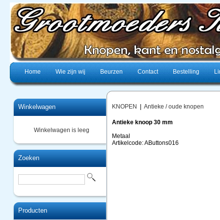
Home
Wie zijn wij
Beurzen
Contact
Bestelling
Li
Winkelwagen
KNOPEN
|
Antieke / oude knopen
Antieke knoop 30 mm
Winkelwagen is leeg
Metaal
Artikelcode: AButtons016
Zoeken
Producten