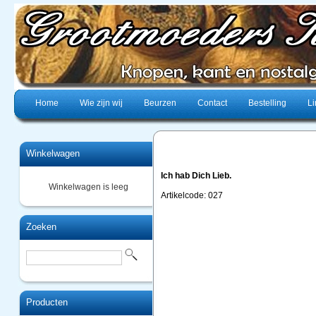
Home
Wie zijn wij
Beurzen
Contact
Bestelling
Li
Winkelwagen
Ich hab Dich Lieb.
Winkelwagen is leeg
Artikelcode: 027
Zoeken
Producten