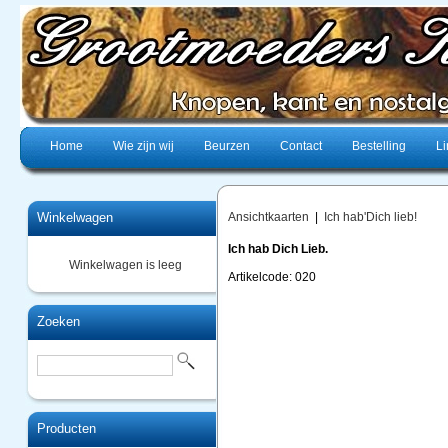
Home
Wie zijn wij
Beurzen
Contact
Bestelling
Li
Winkelwagen
Ansichtkaarten
|
Ich hab'Dich lieb!
Ich hab Dich Lieb.
Winkelwagen is leeg
Artikelcode: 020
Zoeken
Producten