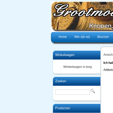
Home
Wie zijn wij
Beurzen
Winkelwagen
Ansich
Ich ha
Winkelwagen is leeg
Artike
Zoeken
Producten