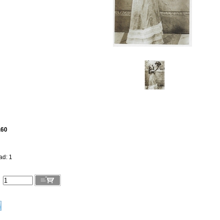
.60
ad: 1
l