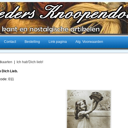
Contact
Bestelling
Link pagina
Alg. Voorwaarden
tkaarten
|
Ich hab'Dich lieb!
b Dich Lieb.
lcode: 011