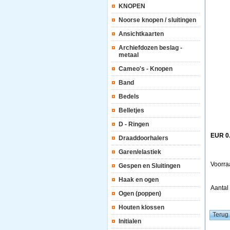
KNOPEN
Noorse knopen / sluitingen
Ansichtkaarten
Archiefdozen beslag -
metaal
Cameo's - Knopen
Band
Bedels
Belletjes
D - Ringen
EUR 0
Draaddoorhalers
Garen/elastiek
Voorra
Gespen en Sluitingen
Haak en ogen
Aanta
Ogen (poppen)
Houten klossen
Initialen