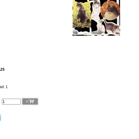
.25
ad: 1
l