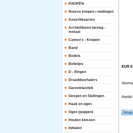
KNOPEN
Noorse knopen / sluitingen
Ansichtkaarten
Archiefdozen beslag -
metaal
Cameo's - Knopen
Band
Bedels
Belletjes
EUR 0
D - Ringen
Draaddoorhalers
Voorra
Garen/elastiek
Gespen en Sluitingen
Aanta
Haak en ogen
Ogen (poppen)
Houten klossen
Initialen