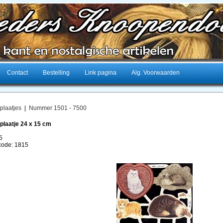
Contact
Bestelling
Link pagina
Alg. Voorwaarden
plaatjes
|
Nummer 1501 - 7500
plaatje 24 x 15 cm
5
lcode: 1815