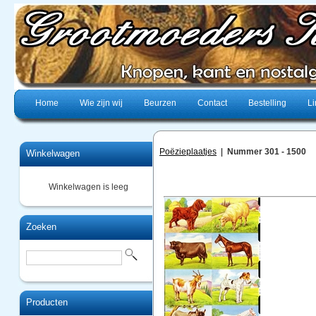
Home
Wie zijn wij
Beurzen
Contact
Bestelling
Li
Poëzieplaatjes
|
Nummer 301 - 1500
Winkelwagen
Winkelwagen is leeg
Zoeken
Producten