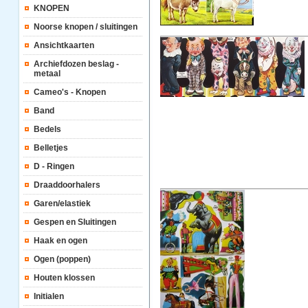
KNOPEN
Noorse knopen / sluitingen
Ansichtkaarten
Archiefdozen beslag -
metaal
Cameo's - Knopen
Band
Bedels
Belletjes
D - Ringen
Draaddoorhalers
Garen/elastiek
Gespen en Sluitingen
Haak en ogen
Ogen (poppen)
Houten klossen
Initialen