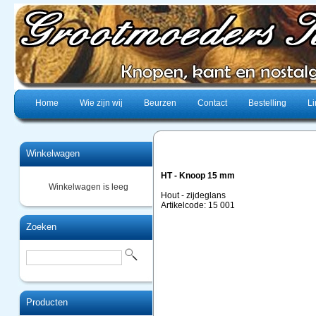
Home
Wie zijn wij
Beurzen
Contact
Bestelling
Li
Winkelwagen
HT - Knoop 15 mm
Winkelwagen is leeg
Hout - zijdeglans
Artikelcode: 15 001
Zoeken
Producten