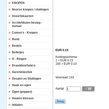
KNOPEN
Noorse knopen / sluitingen
Ansichtkaarten
Archiefdozen beslag -
metaal
Cameo's - Knopen
Band
Bedels
EUR 0.15
Belletjes
Kortingsschema:
D - Ringen
1 = EUR 0.15
100 = EUR 0.10
Draaddoorhalers
Garen/elastiek
Voorraad: 142
Gespen en Sluitingen
Haak en ogen
Aantal
Ogen (poppen)
Houten klossen
Initialen