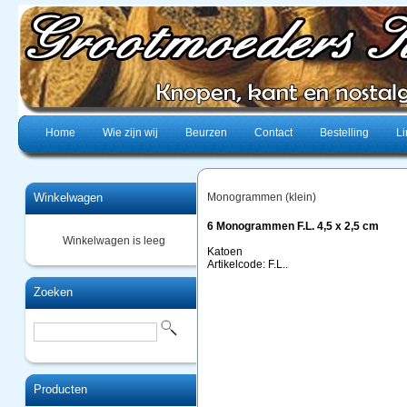
Home
Wie zijn wij
Beurzen
Contact
Bestelling
Li
Winkelwagen
Monogrammen (klein)
6 Monogrammen F.L. 4,5 x 2,5 cm
Winkelwagen is leeg
Katoen
Artikelcode: F.L..
Zoeken
Producten