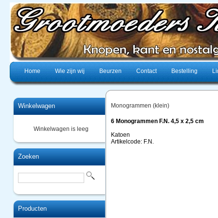
Home
Wie zijn wij
Beurzen
Contact
Bestelling
Li
Winkelwagen
Monogrammen (klein)
6 Monogrammen F.N. 4,5 x 2,5 cm
Winkelwagen is leeg
Katoen
Artikelcode: F.N.
Zoeken
Producten