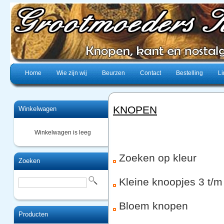
Home
Wie zijn wij
Beurzen
Contact
Bestelling
Li
KNOPEN
Winkelwagen
Winkelwagen is leeg
Zoeken op kleur
Zoeken
Kleine knoopjes 3 t/
Bloem knopen
Producten