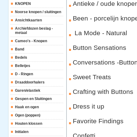
Antieke / oude knope
KNOPEN
Noorse knopen / sluitingen
Been - porcelijn knop
Ansichtkaarten
Archiefdozen beslag -
La Mode - Natural
metaal
Cameo's - Knopen
Button Sensations
Band
Bedels
Conversations -Butto
Belletjes
D - Ringen
Sweet Treats
Draaddoorhalers
Crafting with Buttons
Garen/elastiek
Gespen en Sluitingen
Dress it up
Haak en ogen
Ogen (poppen)
Favorite Findings
Houten klossen
Initialen
Confetti