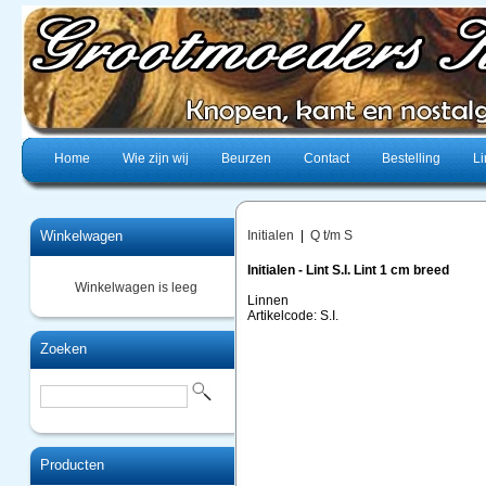
Home
Wie zijn wij
Beurzen
Contact
Bestelling
Li
Winkelwagen
Initialen
|
Q t/m S
Initialen - Lint S.I. Lint 1 cm breed
Winkelwagen is leeg
Linnen
Artikelcode: S.I.
Zoeken
Producten