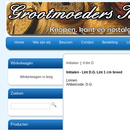
Home
Wie zijn wij
Beurzen
Contact
Bestelling
Li
Winkelwagen
Initialen
|
A t/m D
Initialen - Lint D.G. Lint 1 cm breed
Winkelwagen is leeg
Linnen
Artikelcode: D.G.
Zoeken
Producten