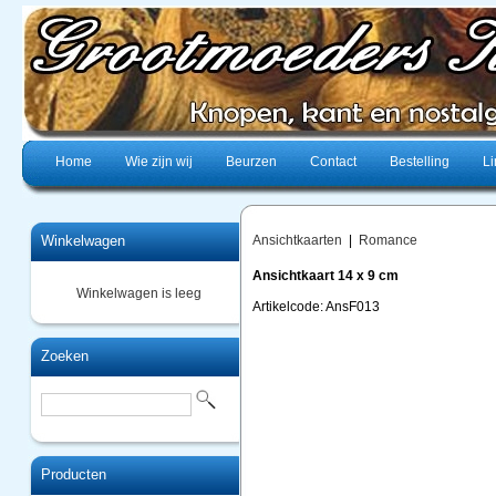
Home
Wie zijn wij
Beurzen
Contact
Bestelling
Li
Winkelwagen
Ansichtkaarten
|
Romance
Ansichtkaart 14 x 9 cm
Winkelwagen is leeg
Artikelcode: AnsF013
Zoeken
Producten