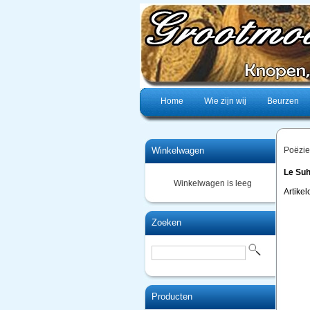
Home
Wie zijn wij
Beurzen
Winkelwagen
Poëzie
Le Suh
Winkelwagen is leeg
Artike
Zoeken
Producten