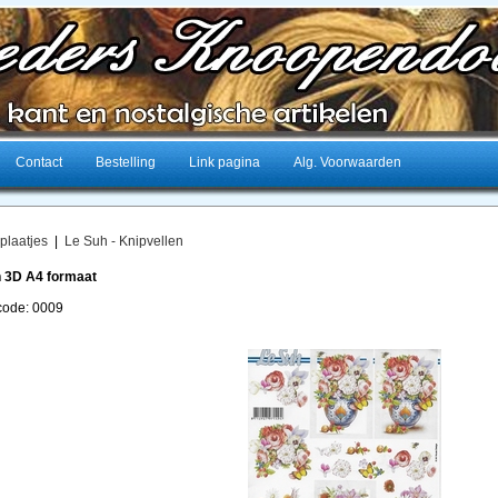
Contact
Bestelling
Link pagina
Alg. Voorwaarden
plaatjes
|
Le Suh - Knipvellen
 3D A4 formaat
lcode: 0009