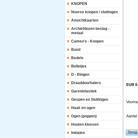
KNOPEN
Noorse knopen / sluitingen
Ansichtkaarten
Archiefdozen beslag -
metaal
Cameo's - Knopen
Band
Bedels
Belletjes
D - Ringen
Draaddoorhalers
EUR 0
Garen/elastiek
Gespen en Sluitingen
Voorra
Haak en ogen
Ogen (poppen)
Aanta
Houten klossen
Initialen