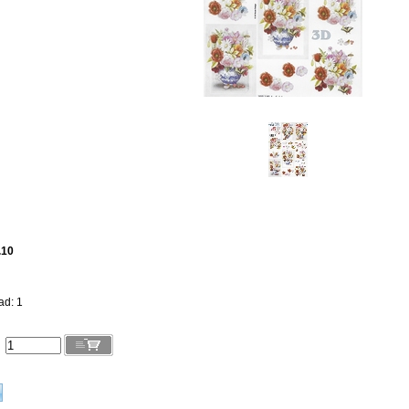
.10
ad: 1
l