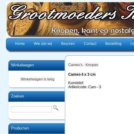
Home
Wie zijn wij
Beurzen
Contact
Bestelling
Li
Winkelwagen
Cameo's - Knopen
Cameo 4 x 3 cm
Winkelwagen is leeg
Kunststof
Artikelcode: Cam - 3
Zoeken
Producten