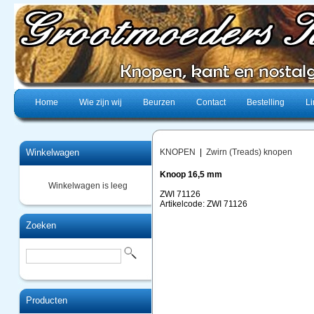
Home
Wie zijn wij
Beurzen
Contact
Bestelling
Li
Winkelwagen
KNOPEN
|
Zwirn (Treads) knopen
Knoop 16,5 mm
Winkelwagen is leeg
ZWI 71126
Artikelcode: ZWI 71126
Zoeken
Producten