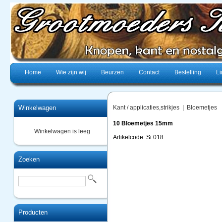
Home
Wie zijn wij
Beurzen
Contact
Bestelling
Li
Winkelwagen
Kant / applicaties,strikjes
|
Bloemetjes
10 Bloemetjes 15mm
Winkelwagen is leeg
Artikelcode: Si 018
Zoeken
Producten