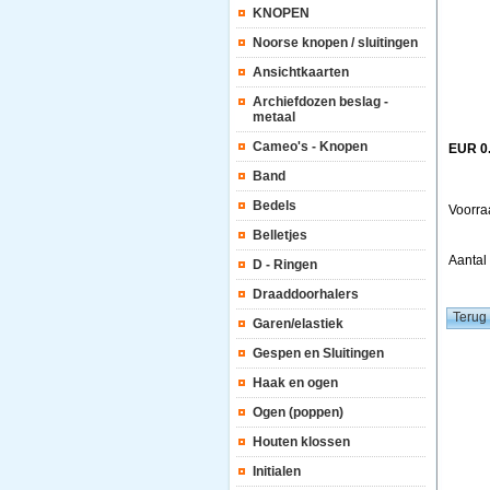
KNOPEN
Noorse knopen / sluitingen
Ansichtkaarten
Archiefdozen beslag -
metaal
Cameo's - Knopen
EUR 0
Band
Bedels
Voorra
Belletjes
Aanta
D - Ringen
Draaddoorhalers
Garen/elastiek
Gespen en Sluitingen
Haak en ogen
Ogen (poppen)
Houten klossen
Initialen