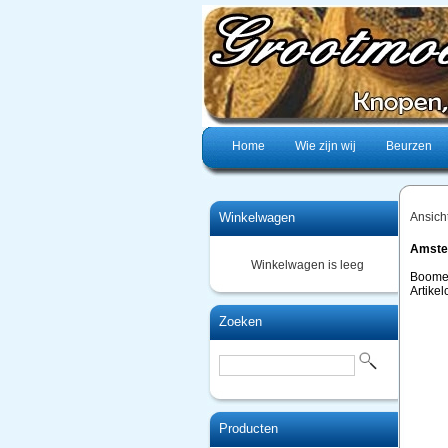
Home
Wie zijn wij
Beurzen
Winkelwagen
Ansich
Amstel
Winkelwagen is leeg
Boome
Artike
Zoeken
Producten