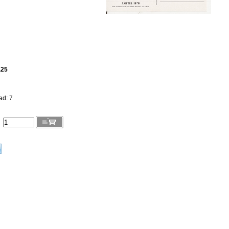
.25
ad: 7
l