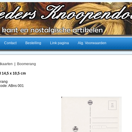
Contact
Bestelling
Link pagina
Alg. Voorwaarden
tkaarten
|
Boomerang
 14,5 x 10,5 cm
rang
lcode: ABns 001