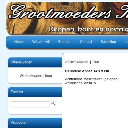
Home
Wie zijn wij
Beurzen
Contact
Bestelling
Li
Winkelwagen
Ansichtkaarten
|
Oud
Heureuse Annee 14 x 9 cm
Winkelwagen is leeg
Achterkant : beschreven (gelopen)
Artikelcode: Ans015
Zoeken
Producten