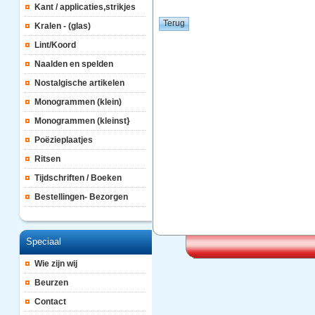
Kant / applicaties,strikjes
Kralen - (glas)
Lint/Koord
Naalden en spelden
Nostalgische artikelen
Monogrammen (klein)
Monogrammen (kleinst}
Poëzieplaatjes
Ritsen
Tijdschriften / Boeken
Bestellingen- Bezorgen
Speciaal
Wie zijn wij
Beurzen
Contact