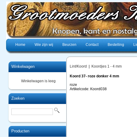
Home
Wie zijn wij
Beurzen
Contact
Bestelling
Li
Winkelwagen
Lint/Koord
|
Koordjes 1 - 4 mm
Koord 37- roze donker 4 mm
Winkelwagen is leeg
roze
Artikelcode: Koord038
Zoeken
Producten