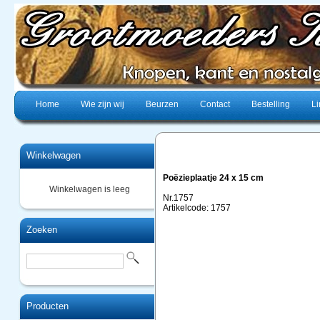
Home
Wie zijn wij
Beurzen
Contact
Bestelling
Li
Winkelwagen
Poëzieplaatje 24 x 15 cm
Winkelwagen is leeg
Nr.1757
Artikelcode: 1757
Zoeken
Producten