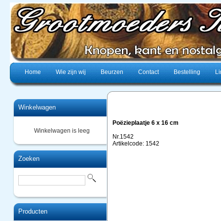
Home
Wie zijn wij
Beurzen
Contact
Bestelling
Li
Winkelwagen
Poëzieplaatje 6 x 16 cm
Winkelwagen is leeg
Nr.1542
Artikelcode: 1542
Zoeken
Producten